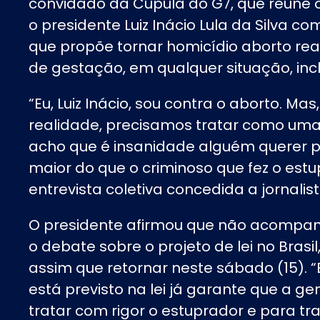
convidado da Cúpula do G7, que reúne 
o presidente Luiz Inácio Lula da Silva co
que propõe tornar homicídio
aborto
rea
de gestação, em qualquer situação, inc
“Eu, Luiz Inácio, sou contra o aborto. M
realidade, precisamos tratar como uma
acho que é insanidade alguém querer 
maior do que o criminoso que fez o est
entrevista coletiva concedida a jornalist
O presidente afirmou que não acompa
o
debate
sobre o projeto de lei no Bras
assim que retornar neste sábado (15). “
está previsto na lei já garante que a ge
tratar com rigor o estuprador e para tr