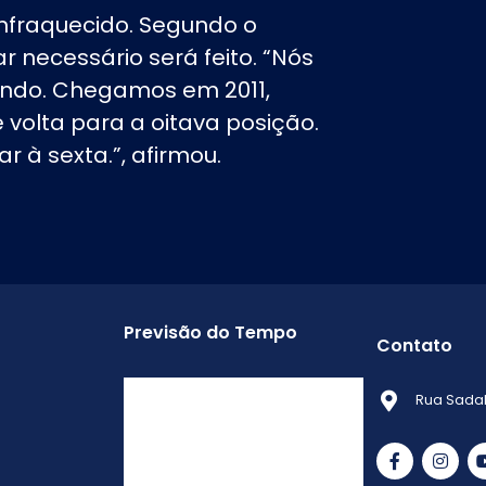
 enfraquecido. Segundo o
r necessário será feito. “Nós
ndo. Chegamos em 2011,
 volta para a oitava posição.
 à sexta.”, afirmou.
Previsão do Tempo
Contato
Ituiutaba Minas Gerais
Rua Sadab
-
Min.
Máx.
Error: 0