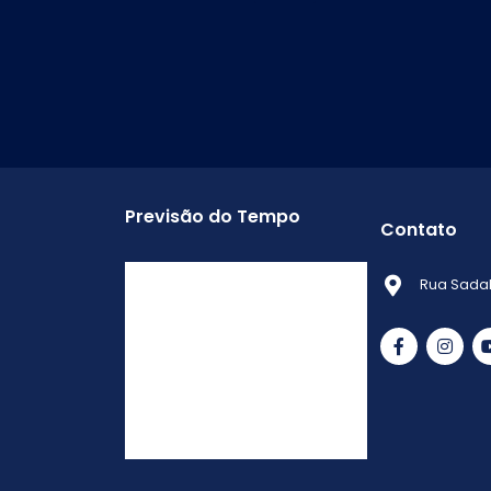
Previsão do Tempo
Contato
Ituiutaba Minas Gerais
Rua Sadab
-
Min.
Máx.
Error: 0
Sensação
Vento
Umidade
Chuva
do ar
Atualizado às