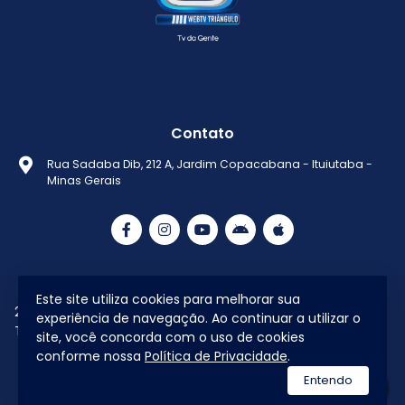
Contato
Rua Sadaba Dib, 212 A, Jardim Copacabana - Ituiutaba -
Minas Gerais
Este site utiliza cookies para melhorar sua
2021 © Todos os direitos reservados Web
Política de
experiência de navegação. Ao continuar a utilizar o
Tv Triângulo
Privacidade
site, você concorda com o uso de cookies
conforme nossa
Política de Privacidade
.
utilizamos a plataforma
Entendo