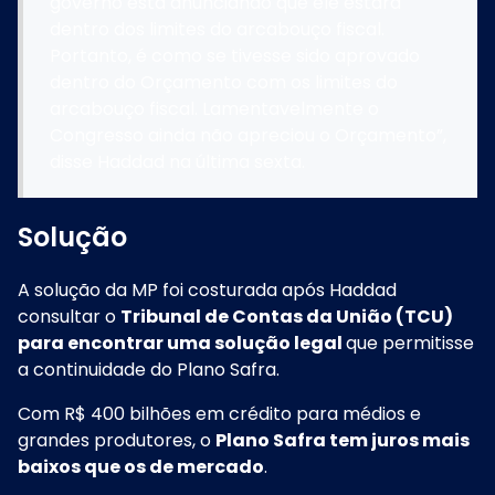
governo está anunciando que ele estará
dentro dos limites do arcabouço fiscal.
Portanto, é como se tivesse sido aprovado
dentro do Orçamento com os limites do
arcabouço fiscal. Lamentavelmente o
Congresso ainda não apreciou o Orçamento”,
disse Haddad na última sexta.
Solução
A solução da MP foi costurada após Haddad
consultar o
Tribunal de Contas da União (TCU)
para encontrar uma solução legal
que permitisse
a continuidade do Plano Safra.
Com R$ 400 bilhões em crédito para médios e
grandes produtores, o
Plano Safra tem juros mais
baixos que os de mercado
.