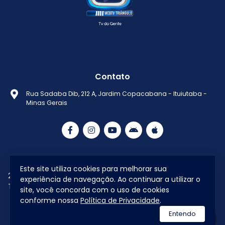
Contato
Rua Sadaba Dib, 212 A, Jardim Copacabana - Ituiutaba -
Minas Gerais
Este site utiliza cookies para melhorar sua
2021 © Todos os direitos reservados Web
Política de
experiência de navegação. Ao continuar a utilizar o
Tv Triângulo
Privacidade
site, você concorda com o uso de cookies
conforme nossa
Política de Privacidade
.
utilizamos a plataforma
Entendo