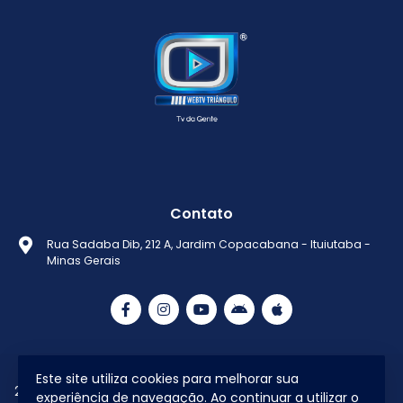
Contato
Rua Sadaba Dib, 212 A, Jardim Copacabana - Ituiutaba -
Minas Gerais
Este site utiliza cookies para melhorar sua
2021 © Todos os direitos reservados Web
Política de
experiência de navegação. Ao continuar a utilizar o