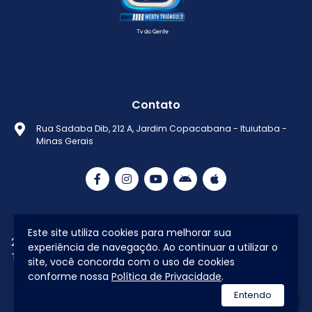
Contato
Rua Sadaba Dib, 212 A, Jardim Copacabana - Ituiutaba -
Minas Gerais
Este site utiliza cookies para melhorar sua
2021 © Todos os direitos reservados Web
Política de
experiência de navegação. Ao continuar a utilizar o
Tv Triângulo
Privacidade
site, você concorda com o uso de cookies
conforme nossa
Política de Privacidade
.
utilizamos a plataforma
Entendo