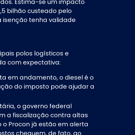
dos. Estima-se um impacto
1,5 bilhão custeado pelo
a isenção tenha validade
pais polos logísticos e
da com expectativa:
ta em andamento, o diesel é o
dução do imposto pode ajudar a
ária, o governo federal
em a fiscalização contra altas
 o Procon já estão em alerta
stos cheguem, de fato, ao