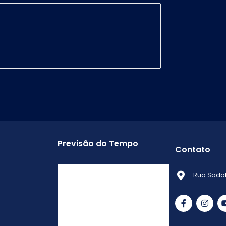
Previsão do Tempo
Contato
Ituiutaba Minas Gerais
Rua Sadab
-
Min.
Máx.
Error: 0
Sensação
Vento
Umidade
Chuva