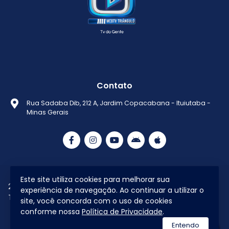
Contato
Rua Sadaba Dib, 212 A, Jardim Copacabana - Ituiutaba -
Minas Gerais
Este site utiliza cookies para melhorar sua
2021 © Todos os direitos reservados Web
Política de
experiência de navegação. Ao continuar a utilizar o
Tv Triângulo
Privacidade
site, você concorda com o uso de cookies
conforme nossa
Política de Privacidade
.
utilizamos a plataforma
Entendo