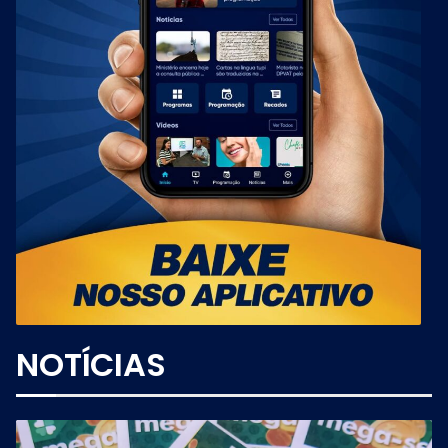
NOTÍCIAS